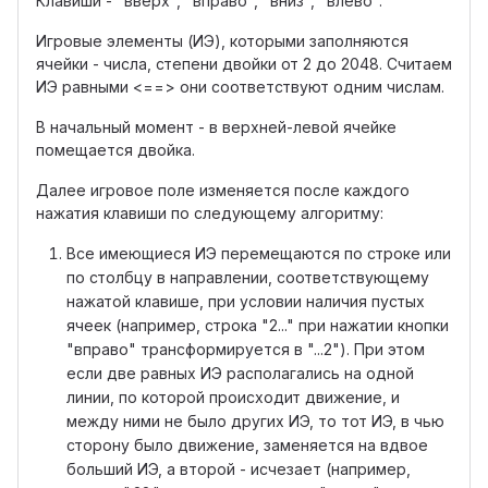
Клавиши - "вверх", "вправо", "вниз", "влево".
Игровые элементы (ИЭ), которыми заполняются
ячейки - числа, степени двойки от 2 до 2048. Считаем
ИЭ равными <==> они соответствуют одним числам.
В начальный момент - в верхней-левой ячейке
помещается двойка.
Далее игровое поле изменяется после каждого
нажатия клавиши по следующему алгоритму:
Все имеющиеся ИЭ перемещаются по строке или
по столбцу в направлении, соответствующему
нажатой клавише, при условии наличия пустых
ячеек (например, строка "2..." при нажатии кнопки
"вправо" трансформируется в "...2"). При этом
если две равных ИЭ располагались на одной
линии, по которой происходит движение, и
между ними не было других ИЭ, то тот ИЭ, в чью
сторону было движение, заменяется на вдвое
больший ИЭ, а второй - исчезает (например,