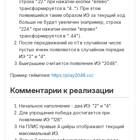
строка ".22." при нажатии кнопки "влево"
трансформируется в "4..."). При этом
появившийся таким образом ИЭ за текущий ход
больше не будет увеличен (например, строка
"224." при нажатии кнопки "вправо"
трансформируется в "..44").
После передвижений из п.1 в случайном числе
пустых ячеек появляются в случайном порядке
ИЭ "2" и "4".
Выигрышем считается появление ИЭ "2048".
Пример геймплея:
https://play2048.co/
Комментарии к реализации
Начальное наполнение - два ИЭ: "2" и "4".
Для упрощения победа достигается при
появлении ИЭ "128".
На ПЛИС правые 4 цийры отображают текущий
максимальный ИЭ.