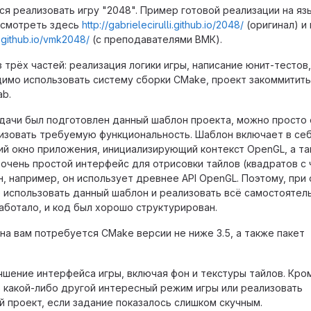
ся реализовать игру "2048". Пример готовой реализации на яз
посмотреть здесь
http://gabrielecirulli.github.io/2048/
(оригинал) и
.github.io/vmk2048/
(с преподавателями ВМК).
 трёх частей: реализация логики игры, написание юнит-тестов,
имо использовать систему сборки CMake, проект закоммитить
ab.
дачи был подготовлен данный шаблон проекта, можно просто 
изовать требуемую функциональность. Шаблон включает в себ
ий окно приложения, инициализирующий контекст OpenGL, а т
чень простой интерфейс для отрисовки тайлов (квадратов с 
, например, он использует древнее API OpenGL. Поэтому, при
 использовать данный шаблон и реализовать всё самостоятел
аботало, и код был хорошо структурирован.
на вам потребуется CMake версии не ниже 3.5, а также пакет
шение интерфейса игры, включая фон и текстуры тайлов. Кром
какой-либо другой интересный режим игры или реализовать
 проект, если задание показалось слишком скучным.