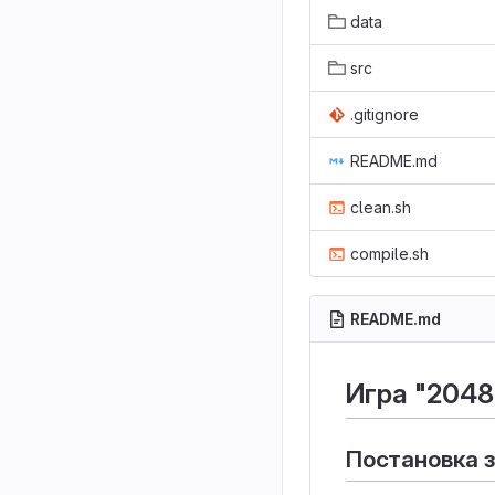
data
src
.gitignore
README.md
clean.sh
compile.sh
README.md
Игра "2048
Постановка 