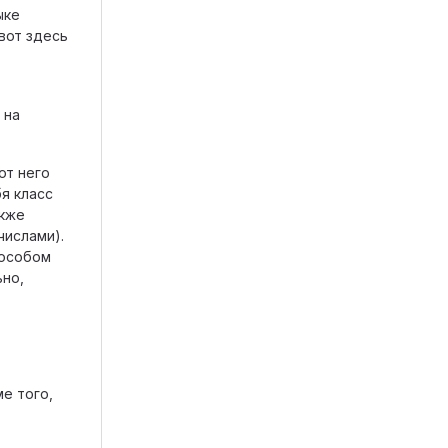
ыке
 вот здесь
 на
от него
я класс
акже
числами).
 особом
ьно,
е того,