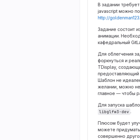
В задании требует
javascript можно 
http://goldenman123
Задание состоит из
анимации. Необход
кафедральный GitL
Для облегчения за
форкнуться и реал
TDisplay, создающ
предоставляющий о
Шаблон не идеален
желании, можно не
главное — чтобы р
Для запуска шабло
.
libglfw3-dev
Плюсом будет улуч
можете придумать 
совершенно другой