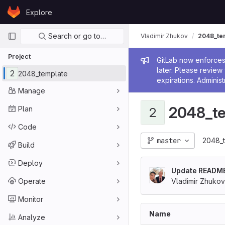
Skip to content
Explore
GitLab
Primary navigation
Search or go to…
Vladimir Zhukov
2048_te
Project
Admin me
GitLab now enforces 
later. Please revie
2
2048_template
expirations. Administ
Manage
2048_t
Plan
2
Code
master
2048_
Build
Deploy
Update READM
Operate
Vladimir Zhukov
Monitor
Name
Analyze