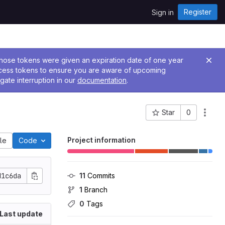
Register
Sign in
 Those tokens were given an expiration date of one year
ccess tokens to ensure you are aware of upcoming
gate interruption in our
documentation
.
Star
0
Project ID: 375
Project information
ile
Code
d1c6da
11
 Commits
1
 Branch
0
 Tags
Last update