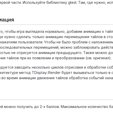
рвой части. Используйте библиотеку gtest. Там, где нужно, ис
мация
ого, чтобы игра выглядела нормально, добавим анимацию к тайл
де нужно сделать только анимацию перемещения тайлов в сто
нажатиям пользователя. Чтобы не было проблем с наложение
 последовательных перемещений, можно заблокировать дейст
ностью не отрисуется анимация предыдущего. Также можно д
ия тайлов при их появлении и преобразовании (см. оригинал).
дуется заводить несколько циклов отрисовки и обработки со
хитектуре метод TDisplay::Render будет вызываться только в
, а во время анимации движения тайлов обработка событий окна
ей можно получить до 2-х баллов. Максимальное количество б