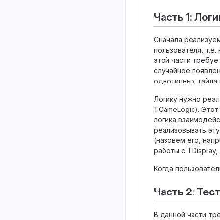
Часть 1: Логи
Сначала реализуем
пользователя, т.е
этой части требуе
случайное появлен
однотипных тайла 
Логику нужно реал
TGameLogic). Этот 
логика взаимодейс
реализовывать эту 
(назовём его, нап
работы с TDisplay,
Когда пользовател
Часть 2: Тес
В данной части тр