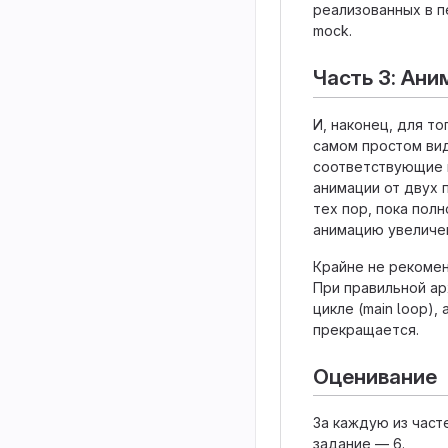
реализованных в пе
mock.
Часть 3: Ани
И, наконец, для т
самом простом ви
соответствующие 
анимации от двух
тех пор, пока пол
анимацию увеличен
Крайне не рекомен
При правильной ар
цикле (main loop)
прекращается.
Оценивание
За каждую из част
задание — 6.