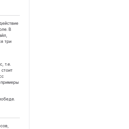
 действие
оле. В
айл,
ся три
, т.е.
 стоит
сс
е примеры
победе.
сов,