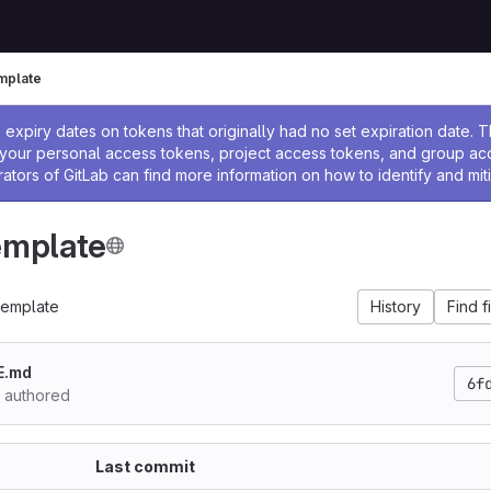
mplate
ssage
expiry dates on tokens that originally had no set expiration date.
w your personal access tokens, project access tokens, and group a
rators of GitLab can find more information on how to identify and miti
emplate
template
History
Find f
E.md
6f
authored
Last commit