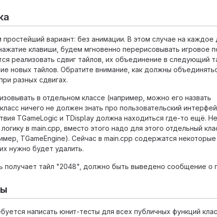
ка
 простейший вариант: без анимации. В этом случае на каждое
. нажатие клавиши, будем мгновенно перерисовывать игровое п
тся реализовать сдвиг тайлов, их объединение в следующий т
ие новых тайлов. Обратите внимание, как должны объединять
при разных сдвигах.
изовывать в отдельном классе (например, можно его назвать
класс ничего не должен знать про пользовательский интерфейс
твия TGameLogic и TDisplay должна находиться где-то ещё. Не
логику в main.cpp, вместо этого надо для этого отдельный кла
ример, TGameEngine). Сейчас в main.cpp содержатся некоторы
 их нужно будет удалить.
ь получает тайл "2048", должно быть выведено сообщение о 
ты
ебуется написать юнит-тесты для всех публичных функций клас