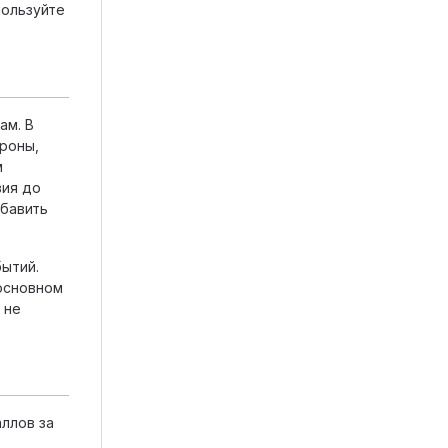
пользуйте
ам. В
роны,
м
вия до
обавить
бытий.
 основном
 не
аллов за