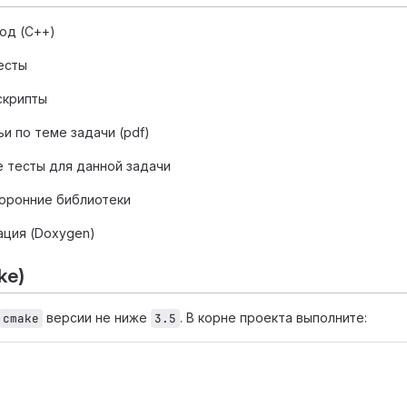
од (С++)
есты
скрипты
и по теме задачи (pdf)
 тесты для данной задачи
оронние библиотеки
ция (Doxygen)
ke)
версии не ниже
. В корне проекта выполните:
cmake
3.5