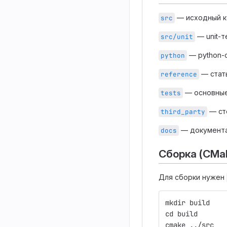
— исходный к
src
— unit-т
src/unit
— python-
python
— стать
reference
— основные
tests
— ст
third_party
— документа
docs
Сборка (CMa
Для сборки нужен
mkdir build
cd build
cmake ../src