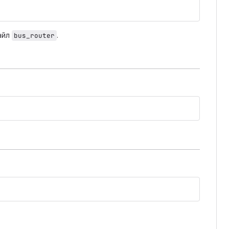
айл
.
bus_router