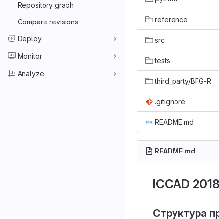
Repository graph
reference
Compare revisions
Deploy
src
Monitor
tests
Analyze
third_party/BFG-R
.gitignore
README.md
README.md
ICCAD 2018.
Структура п