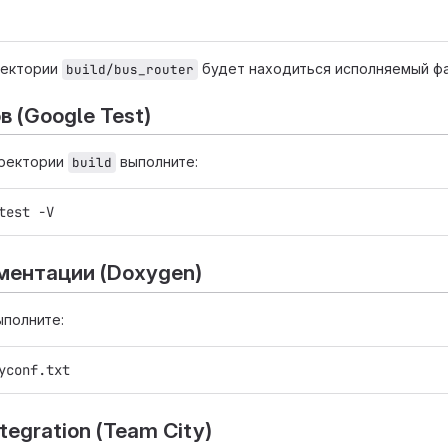
ректории
будет находиться исполняемый ф
build/bus_router
в (Google Test)
иректории
выполните:
build
test -V
ментации (Doxygen)
ыполните:
yconf.txt
tegration (Team City)