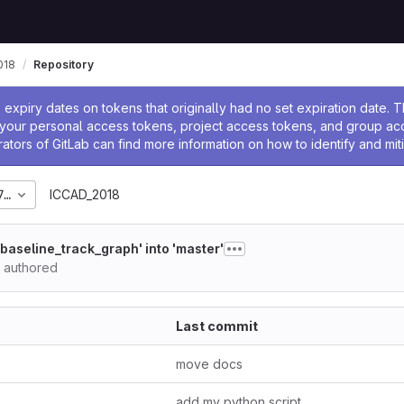
018
Repository
ssage
expiry dates on tokens that originally had no set expiration date.
w your personal access tokens, project access tokens, and group a
rators of GitLab can find more information on how to identify and miti
72dad43df33cd27975edf
ICCAD_2018
baseline_track_graph' into 'master'
authored
Last commit
move docs
add my python script