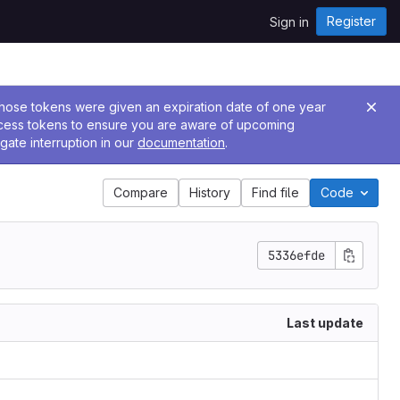
Register
Sign in
 Those tokens were given an expiration date of one year
ccess tokens to ensure you are aware of upcoming
gate interruption in our
documentation
.
Compare
History
Find file
Code
5336efde
Last update