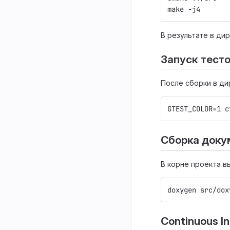
make -j4
В результате в ди
Запуск тесто
После сборки в д
GTEST_COLOR=1 c
Сборка доку
В корне проекта в
doxygen src/dox
Continuous In