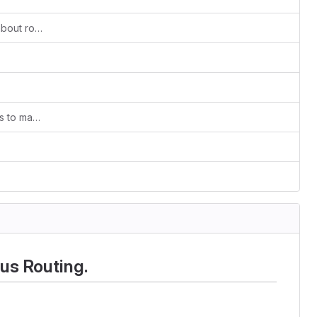
Added additionalarticles and a book about routing
move refernce and FGR from branches to master
us Routing.