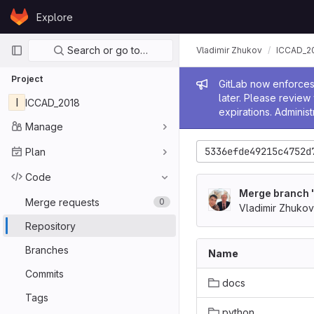
Skip to content
Explore
GitLab
Primary navigation
Search or go to…
Vladimir Zhukov
ICCAD_2
Project
Admin me
GitLab now enforces 
later. Please revie
I
ICCAD_2018
expirations. Administ
Manage
5336efde49215c4752d
Plan
Code
Merge branch '
Merge requests
0
Vladimir Zhukov
Repository
Branches
Name
Commits
docs
Tags
python